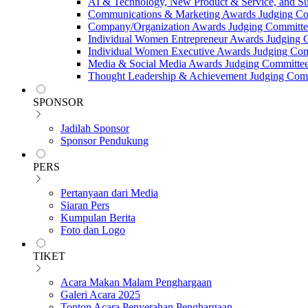
AI & Technology, New Product & Service, and Su
Communications & Marketing Awards Judging C
Company/Organization Awards Judging Committe
Individual Women Entrepreneur Awards Judging 
Individual Women Executive Awards Judging Co
Media & Social Media Awards Judging Committe
Thought Leadership & Achievement Judging Com
SPONSOR
Jadilah Sponsor
Sponsor Pendukung
PERS
Pertanyaan dari Media
Siaran Pers
Kumpulan Berita
Foto dan Logo
TIKET
Acara Makan Malam Penghargaan
Galeri Acara 2025
Tonton Acara Penyerahan Penghargaan