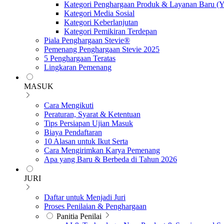
Kategori Penghargaan Produk & Layanan Baru (
Kategori Media Sosial
Kategori Keberlanjutan
Kategori Pemikiran Terdepan
Piala Penghargaan Stevie®
Pemenang Penghargaan Stevie 2025
5 Penghargaan Teratas
Lingkaran Pemenang
MASUK
Cara Mengikuti
Peraturan, Syarat & Ketentuan
Tips Persiapan Ujian Masuk
Biaya Pendaftaran
10 Alasan untuk Ikut Serta
Cara Mengirimkan Karya Pemenang
Apa yang Baru & Berbeda di Tahun 2026
JURI
Daftar untuk Menjadi Juri
Proses Penilaian & Penghargaan
Panitia Penilai