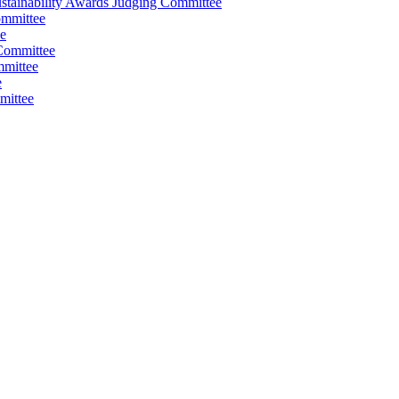
stainability Awards Judging Committee
ommittee
e
Committee
mmittee
e
mittee